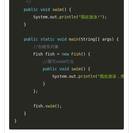
	 */
public
void
swim
(
)
{
		System
.
out
.
println
(
"我在游泳!"
)
;
}
public
static
void
main
(
String
[
]
 args
)
{
//创建鱼对象
		Fish fish 
=
new
Fish
(
)
{
//重写swim方法
public
void
swim
(
)
{
				System
.
out
.
println
(
"我在游泳，突然发
}
}
;
		fish
.
swim
(
)
;
}
}