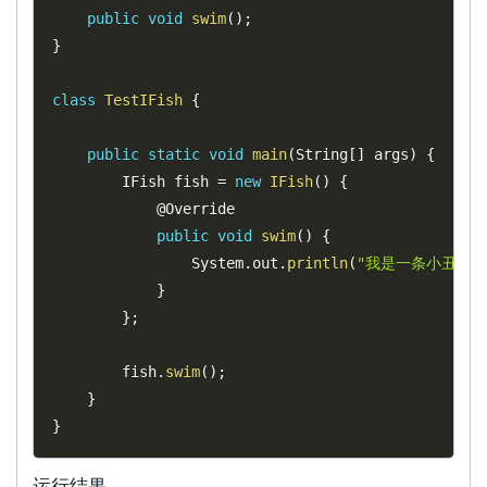
public
void
swim
(
)
;
}
class
TestIFish
{
public
static
void
main
(
String
[
]
 args
)
{
		IFish fish 
=
new
IFish
(
)
{
			@Override

public
void
swim
(
)
{
				System
.
out
.
println
(
"我是一条小丑鱼，
}
}
;
		fish
.
swim
(
)
;
}
}
运行结果