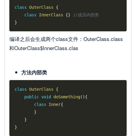
class
OuterClass
{
class
InnerClass
{
}
//成员内部类
}
编译之后会生成两个class文件：OuterClass.class
和OuterClass$InnerClass.clas
方法内部类
class
OuterClass
{
public
void
doSomething
(
)
{
class
Inner
{
}
}
}