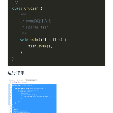
 */
class
Crucian
{
/**

	 * 鲫鱼的游泳方法

	 * @param fish

	 */
void
swim
(
IFish fish
)
{
		fish
.
swim
(
)
;
}
}
运行结果