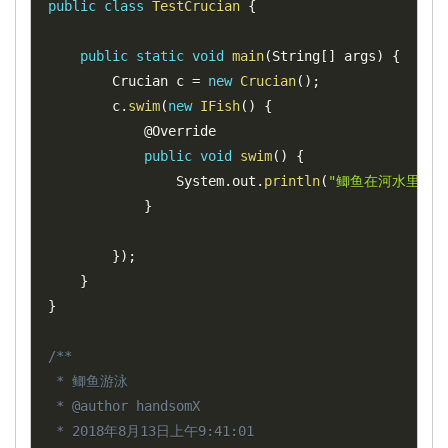
public
class
TestCrucian
{
public
static
void
main
(
String
[
]
 args
)
{
		Crucian c 
=
new
Crucian
(
)
;
		c
.
swim
(
new
IFish
(
)
{
			@Override

public
void
swim
(
)
{
				System
.
out
.
println
(
"鲫鱼在河水里游泳
}
}
)
;
}
}
/**

 * 鲫鱼游泳

 * @author handsomX

 * 2018年8月13日上午9:41:01
