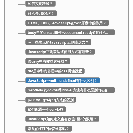
如何实现跨域？
什么是JSONP？
HTML、CSS、Javascript在Web开发中的作用？
body中的onload事件和document.ready()有什么区别？
写一些常见的Javascript正则表达式？
Javascript正则表达式使用方式有哪些？
jQuery中有哪些选择器？
div居中和内容居中的css属性设置
JavaScript中null、undefined有什么区别？
Servlet中的doPost和doGet方法有什么区别?传递和获取参数上有什么区别？
jQuery中get与eq方法的区别
如何配置一个servlet?
JavaScript如何定义含有数值1至3的数组？
常见的HTTP协议状态码？