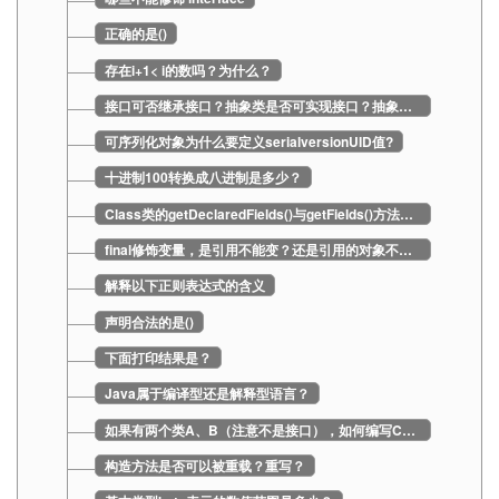
正确的是()
存在i+1< i的数吗？为什么？
接口可否继承接口？抽象类是否可实现接口？抽象类是否可继承实体类？
可序列化对象为什么要定义serialversionUID值?
十进制100转换成八进制是多少？
Class类的getDeclaredFields()与getFields()方法的区别？
final修饰变量，是引用不能变？还是引用的对象不能变？
解释以下正则表达式的含义
声明合法的是()
下面打印结果是？
Java属于编译型还是解释型语言？
如果有两个类A、B（注意不是接口），如何编写C类同时使用这两个类的功能？
构造方法是否可以被重载？重写？