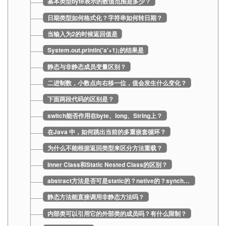
基本类型byte表示的数值范围是多少？
日期类型如何格式化？字符串如何转日期？
当输入为2的时候返回值是
System.out.println('a'+1);的结果是
静态与非静态成员变量区别？
二进制数，小数点向右移一位，值会发生什么变化？
下面两段代码的区别是？
switch能否作用在byte、long、String上？
在Java 中，如何跳出当前的多重嵌套循环？
为什么不能根据返回类型来区分方法重载？
Inner Class和Static Nested Class的区别？
abstract方法是否可是static的？native的？synchronized的?
静态方法能直接调用非静态方法吗？
内部类可以引用它的外部类的成员吗？有什么限制？